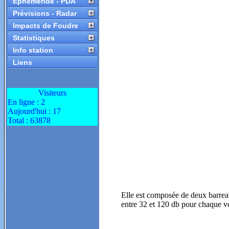
Ephéméride - PDA
Prévisions - Radar
Impacts de Foudre
Statistiques
Info station
Liens
Visiteurs
En ligne : 2
Aujourd'hui : 17
Total : 63878
Elle est composée de deux barreau
entre 32 et 120 db pour chaque vo