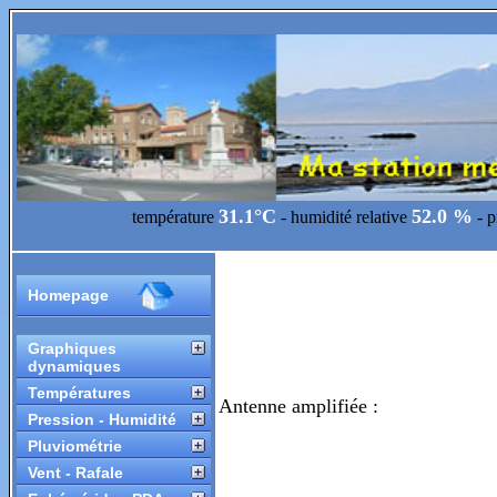
31.1°C
52.0 %
température
- humidité relative
- 
Homepage
Graphiques
dynamiques
Températures
Antenne amplifiée :
Pression - Humidité
Pluviométrie
Vent - Rafale