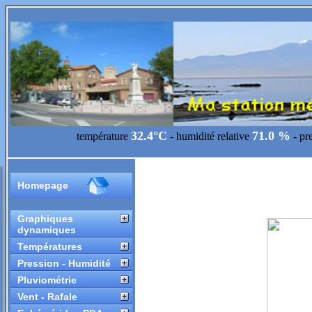
32.4°C
71.0 %
température
- humidité relative
- pr
Homepage
Graphiques
dynamiques
Températures
Pression - Humidité
Pluviométrie
Vent - Rafale