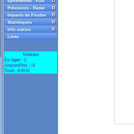
Ephéméride - PDA
Prévisions - Radar
Impacts de Foudre
Statistiques
Info station
Liens
Visiteurs
En ligne : 2
Aujourd'hui : 11
Total : 63910