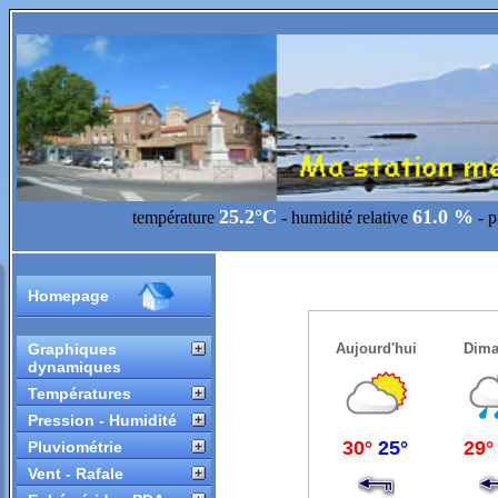
25.2°C
61.0 %
température
- humidité relative
- 
Homepage
Graphiques
dynamiques
Températures
Pression - Humidité
Pluviométrie
Vent - Rafale