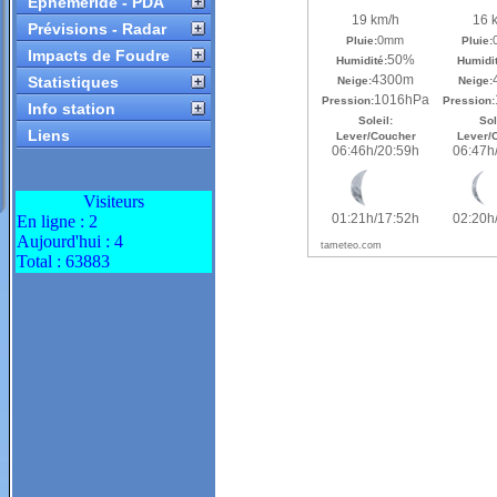
Ephéméride - PDA
Prévisions - Radar
Impacts de Foudre
Statistiques
Info station
Liens
Visiteurs
En ligne : 2
Aujourd'hui : 4
Total : 63883